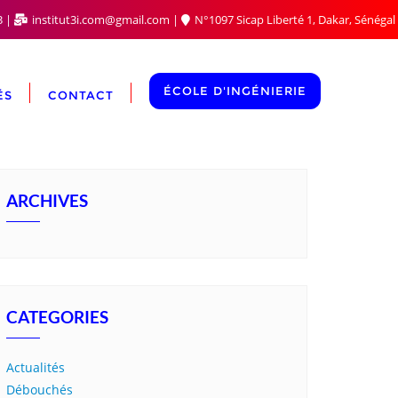
3
institut3i.com@gmail.com
N°1097 Sicap Liberté 1, Dakar, Sénégal
ÉCOLE D'INGÉNIERIE
ÉS
CONTACT
ARCHIVES
CATEGORIES
Actualités
Débouchés