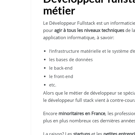
métier
Le Développeur Fullstack est un informatic
pour
agir à tous les niveaux techniques
de la
application informatique, à savoir:
l’infrastructure matérielle et le système d’
les bases de données
le back-end
le front-end
etc.
Alors que le métier de développeur se spécia
le développeur full stack vient à contre-cou
Encore
minoritaires en France
, les professi
plus en plus nombreux ces dernières année
La raison? Les
startups
et les
petites entrepr